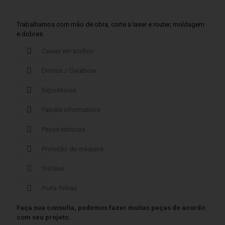
Trabalhamos com mão de obra, corte a laser e router, moldagem
e dobras.
Caixas em acrílico
Domus / Claraboia
Expositores
Painéis informativos
Peças técnicas
Proteção de máquina
Troféus
Porta folhas
Faça sua consulta, podemos fazer muitas peças de acordo
com seu projeto.