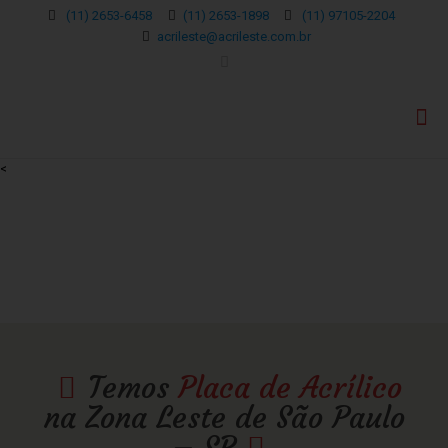
(11) 2653-6458
(11) 2653-1898
(11) 97105-2204
acrileste@acrileste.com.br
<
Temos
Placa de Acrílico
na Zona Leste de São Paulo
– SP