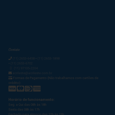
Contato
(11) 2653-6458
•
(11) 2653-1898
•
(11) 2653-6702
(11) 97105-2204
acrileste@acrileste.com.br
Formas de Pagamento (Não trabalhamos com cartões de
crédito):
Horário de funcionamento:
Seg. a Qui das 08h às 18h
Sexta das 08h às 17h
Fechado para almoço das 12h às 13h.